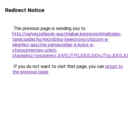
Redirect Notice
The previous page is sending you to
http://palyaszallasok-ausztriaban.keresooptimalizalas-
tanacsadas.hu/microblog-bejegyzes/utazzon-a-
sikerhez-ausztria-palyaszallas-a-kulcs-a-
stresszmentes-uzleti-
utazashoz/veszprem/JUVDJTFGJUU5JUQxJTgzJUQ3
If you do not want to visit that page, you can
return to
the previous page
.