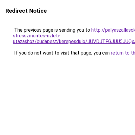
Redirect Notice
The previous page is sending you to
http://palyaszallas
stresszmentes-uzleti-
utazashoz/budapest/kerepesdulo/JUVDJTFGJUU5J
If you do not want to visit that page, you can
return to t