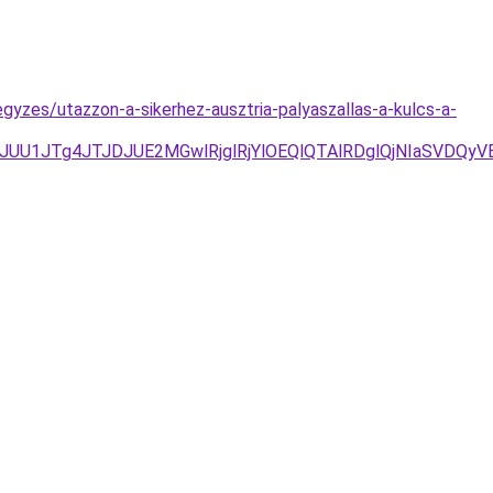
egyzes/utazzon-a-sikerhez-ausztria-palyaszallas-a-kulcs-a-
/JUU1JTg4JTJDJUE2MGwlRjglRjYlOEQlQTAlRDglQjNIaSVD