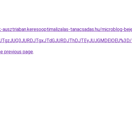
ok-ausztriaban.keresooptimalizalas-tanacsadas.hu/microblog-bej
UQxJTgzJUQ3JURDJTgxJTdGJURDJThDJTEyJUJGMDElOEU%3D
he previous page
.