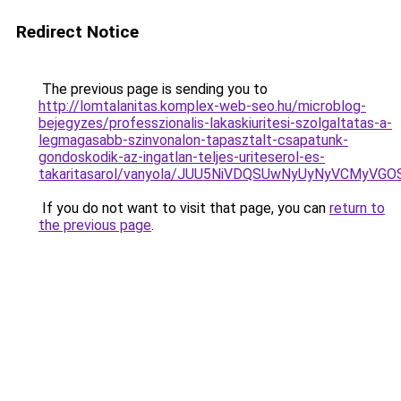
Redirect Notice
The previous page is sending you to
http://lomtalanitas.komplex-web-seo.hu/microblog-
bejegyzes/professzionalis-lakaskiuritesi-szolgaltatas-a-
legmagasabb-szinvonalon-tapasztalt-csapatunk-
gondoskodik-az-ingatlan-teljes-uriteserol-es-
takaritasarol/vanyola/JUU5NiVDQSUwNyUyNyVCMy
If you do not want to visit that page, you can
return to
the previous page
.